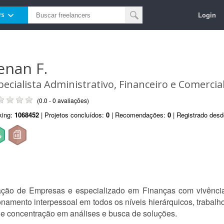
Login
rs
enan F.
pecialista Administrativo, Financeiro e Comercia
(0.0 - 0 avaliações)
king:
1068452
| Projetos concluídos:
0
| Recomendações:
0
| Registrado des
ração de Empresas e especializado em Finanças com vivênc
namento interpessoal em todos os níveis hierárquicos, trabalho
 e concentração em análises e busca de soluções.