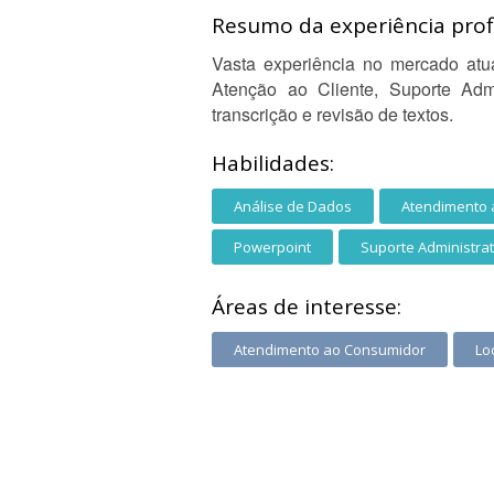
Resumo da experiência profi
Vasta experiência no mercado atu
Atenção ao Cliente, Suporte Admi
transcrição e revisão de textos.
Habilidades:
Análise de Dados
Atendimento a
Powerpoint
Suporte Administrat
Áreas de interesse:
Atendimento ao Consumidor
Lo