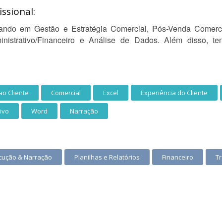
ssional:
ando em Gestão e Estratégia Comercial, Pós-Venda Comerci
nistrativo/Financeiro e Análise de Dados. Além disso, te
o Cliente
Comercial
Excel
Experiência do Cliente
ivo
Word
Narração
cução & Narração
Planilhas e Relatórios
Financeiro
Tr