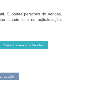
al, Suporte/Operações de Vendas,
nho atuado com narração/locução,
Gerenciamento de Vendas
anscrição