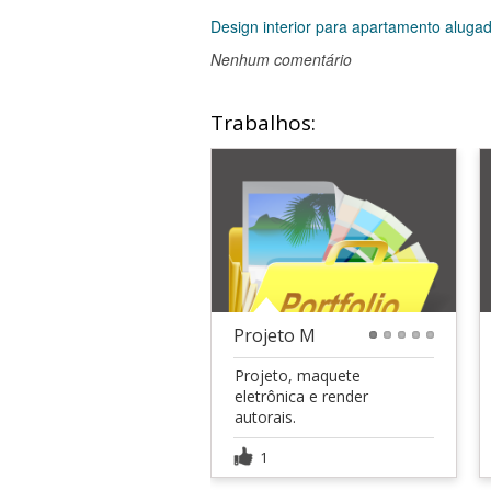
Design interior para apartamento aluga
Nenhum comentário
Trabalhos:
Projeto M
1
2
3
4
5
Projeto, maquete
eletrônica e render
autorais.
1