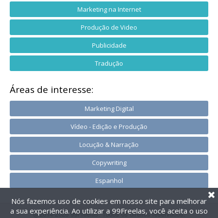
Marketing na Internet
Produção de Video
Publicidade
Tradução
Áreas de interesse:
Marketing Digital
Vídeo - Edição e Produção
Locução & Narração
Copywriting
Espanhol
Nós fazemos uso de cookies em nosso site para melhorar
a sua experiência. Ao utilizar a 99Freelas, você aceita o uso
@2014-2026 99Freelas. Todos os direitos reservados.