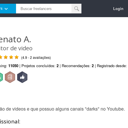
Login
rs
enato A.
itor de video
(4.9 - 2 avaliações)
king:
11050
| Projetos concluídos:
2
| Recomendações:
2
| Registrado desde:
ção de videos e que possuo alguns canais "darks" no Youtube.
ssional: