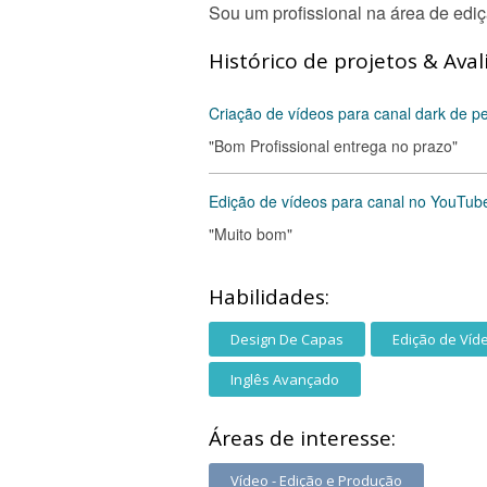
Sou um profissional na área de edi
Histórico de projetos & Aval
Criação de vídeos para canal dark de p
"Bom Profissional entrega no prazo"
Edição de vídeos para canal no YouTube
"Muito bom"
Habilidades:
Design De Capas
Edição de Víd
Inglês Avançado
Áreas de interesse:
Vídeo - Edição e Produção