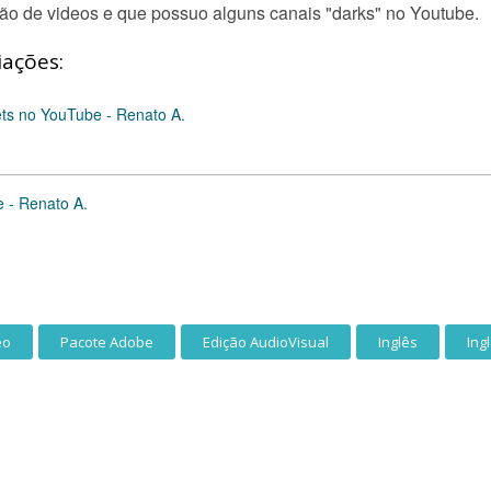
ção de videos e que possuo alguns canais "darks" no Youtube.
iações:
ets no YouTube - Renato A.
 - Renato A.
eo
Pacote Adobe
Edição AudioVisual
Inglês
Ing