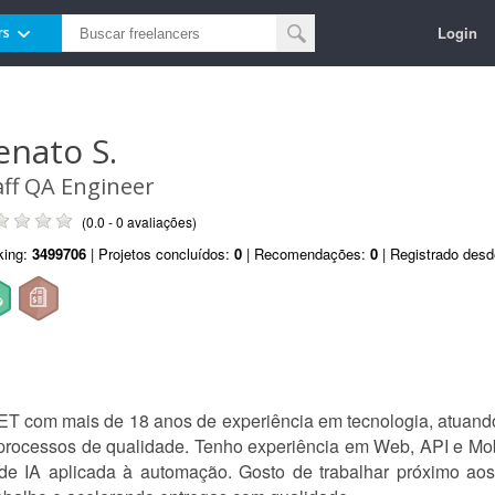
Login
rs
enato S.
aff QA Engineer
(0.0 - 0 avaliações)
king:
3499706
| Projetos concluídos:
0
| Recomendações:
0
| Registrado des
T com mais de 18 anos de experiência em tecnologia, atuan
e processos de qualidade. Tenho experiência em Web, API e Mo
e IA aplicada à automação. Gosto de trabalhar próximo aos