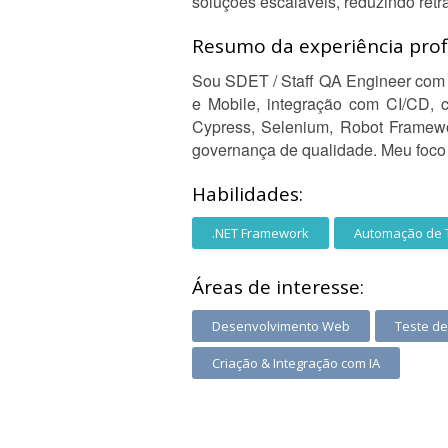
soluções escaláveis, reduzindo ret
Resumo da experiência profi
Sou SDET / Staff QA Engineer com 
e Mobile, integração com CI/CD, 
Cypress, Selenium, Robot Framewo
governança de qualidade. Meu foco 
Habilidades:
.NET Framework
Automação de 
Áreas de interesse:
Desenvolvimento Web
Teste de
Criação & Integração com IA