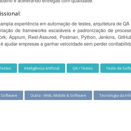
rabalho e acelerando entregas com qualidade.
ssional:
ampla experiência em automação de testes, arquitetura de QA
criação de frameworks escaláveis e padronização de process
rk, Appium, Rest-Assured, Postman, Python, Jenkins, GitHub
é ajudar empresas a ganhar velocidade sem perder confiabilid
Testes
Inteligência Artificial
QA / Testes
Teste de Sof
 Software
Outra - Web, Mobile & Software
Tecnologia da In