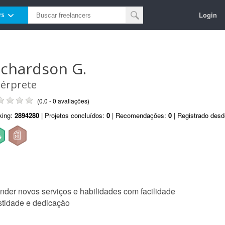
Login
rs
ichardson G.
térprete
(0.0 - 0 avaliações)
king:
2894280
| Projetos concluídos:
0
| Recomendações:
0
| Registrado des
render novos serviços e habilidades com facilidade
stidade e dedicação