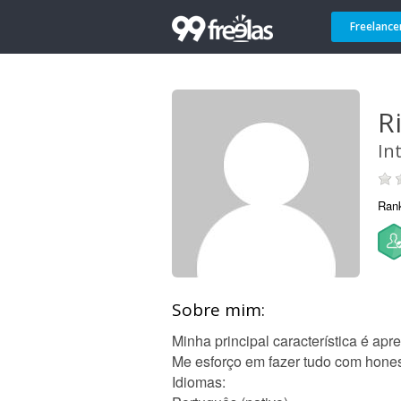
Freelance
R
In
Ran
Sobre mim:
Minha principal característica é ap
Me esforço em fazer tudo com hone
Idiomas: