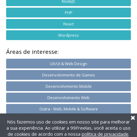
NodeJS
PHP
React
Wordpress
Áreas de interesse:
UX/UI & Web Design
Desenvolvimento de Games
Desenvolvimento Mobile
Desenvolvimento Web
Outra - Web, Mobile & Software
Nós fazemos uso de cookies em nosso site para melhorar
a sua experiência. Ao utilizar a 99Freelas, você aceita o uso
@2014-2026 99Freelas. Todos os direitos reservados.
de cookies de acordo com a nossa
política de privacidade
.
Termos de uso
|
Política de privacidade