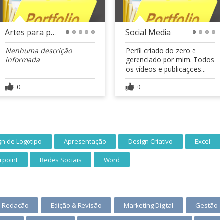
Artes para posts
Social Media
1
2
3
4
5
1
2
3
4
Nenhuma descrição
Perfil criado do zero e
informada
gerenciado por mim. Todos
os vídeos e publicações...
0
0
gn de Logotipo
Apresentação
Design Criativo
Excel
rpoint
Redes Sociais
Word
Redação
Edição & Revisão
Marketing Digital
Gestão 