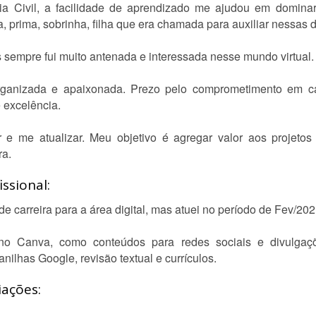
 Civil, a facilidade de aprendizado me ajudou em dominar
, prima, sobrinha, filha que era chamada para auxiliar nessas 
is sempre fui muito antenada e interessada nesse mundo virtual.
rganizada e apaixonada. Prezo pelo comprometimento em ca
e excelência.
e me atualizar. Meu objetivo é agregar valor aos projetos 
ra.
ssional:
e carreira para a área digital, mas atuei no período de Fev/2
 no Canva, como conteúdos para redes sociais e divulgaç
ilhas Google, revisão textual e currículos.
iações: