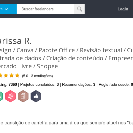
Login
rs
arissa R.
sign / Canva / Pacote Office / Revisão textual / Cu
trada de dados / Criação de conteúdo / Empree
rcado Livre / Shopee
(5.0 - 3 avaliações)
king:
7360
| Projetos concluídos:
3
| Recomendações:
3
| Registrado desde:
0
 transição de carreira para uma área que sempre atuei nos "ba