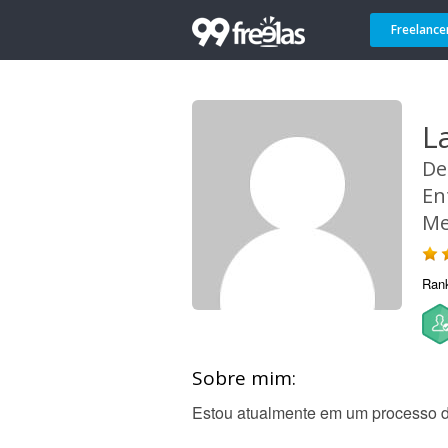
Freelance
L
De
En
Me
Ran
Sobre mim:
Estou atualmente em um processo de