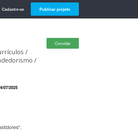
Cadastre-se
Publicar projeto
Convidar
rrículos /
ndedorismo /
4/07/2025
stidores".