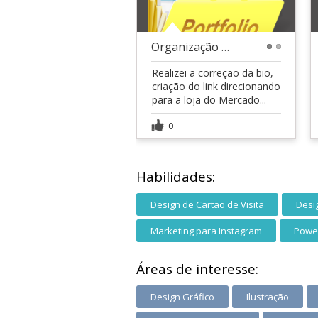
Organização Instagram
1
2
Realizei a correção da bio,
criação do link direcionando
para a loja do Mercado...
0
Habilidades:
Design de Cartão de Visita
Desi
Marketing para Instagram
Powe
Áreas de interesse:
Design Gráfico
Ilustração