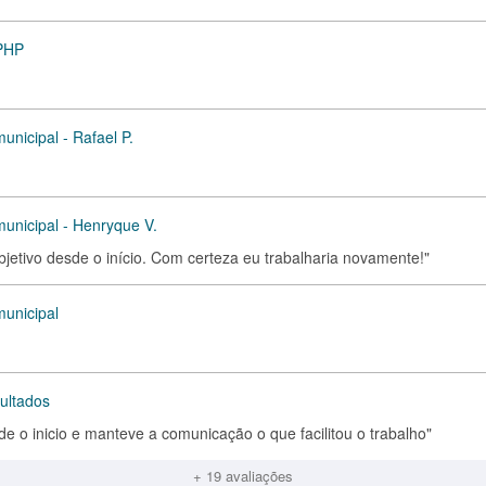
 PHP
unicipal - Rafael P.
municipal - Henryque V.
objetivo desde o início. Com certeza eu trabalharia novamente!"
municipal
sultados
de o inicio e manteve a comunicação o que facilitou o trabalho"
+ 19 avaliações