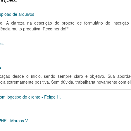
iações:
upload de arquivos
te. A clareza na descrição do projeto de formulário de inscrição
iência muito produtiva. Recomendo!""
as
a
cação desde o início, sendo sempre claro e objetivo. Sua abord
iência extremamente positiva. Sem dúvida, trabalharia novamente com el
m logotipo do cliente - Felipe H.
PHP - Marcos V.