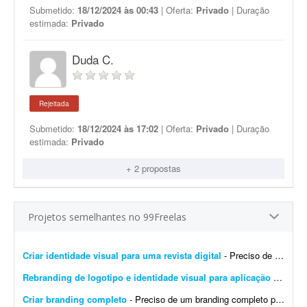
Submetido:
18/12/2024 às 00:43
| Oferta:
Privado
| Duração
estimada:
Privado
Duda C.
Rejeitada
Submetido:
18/12/2024 às 17:02
| Oferta:
Privado
| Duração
estimada:
Privado
+ 2 propostas
Projetos semelhantes no 99Freelas
Criar identidade visual para uma revista digital
- Preciso de uma identidade visual para uma revista digital. Logo, destaques, materiais de apoio, como caneca, camisa, todo branding.
Rebranding de logotipo e identidade visual para aplicação em camisa
Criar branding completo
- Preciso de um branding completo para minha marca. Já existe uma base, mas é completamente genérica e provavelmente terei problemas com direitos autorais no futuro. Nome da mar...