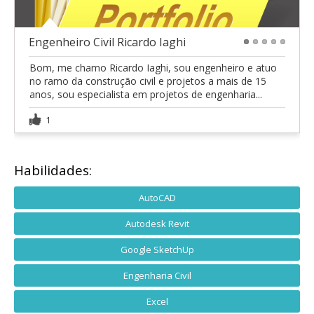
Engenheiro Civil Ricardo Iaghi
1
2
3
4
5
Bom, me chamo Ricardo Iaghi, sou engenheiro e atuo
no ramo da construção civil e projetos a mais de 15
anos, sou especialista em projetos de engenharia...
1
Habilidades:
AutoCAD
Autodesk Revit
Google SketchUp
Engenharia Civil
Excel