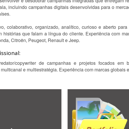
esenvolver e desdobrar campanhas integradas que entregam res
cala, incluindo campanhas digitais desenvolvidas para o mer
íses.
vo, colaborativo, organizado, analítico, curioso e aberto pa
m histórias que falam a língua do cliente. Experiência com mar
onda, Citroën, Peugeot, Renault e Jeep.
ssional:
edator/copywriter de campanhas e projetos focados em b
 multicanal e multiestratégia. Experiência com marcas globais 