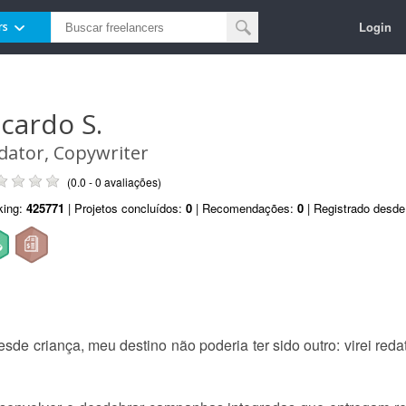
Login
rs
icardo S.
dator, Copywriter
(0.0 - 0 avaliações)
king:
425771
| Projetos concluídos:
0
| Recomendações:
0
| Registrado desd
de criança, meu destino não poderia ter sido outro: virei redat