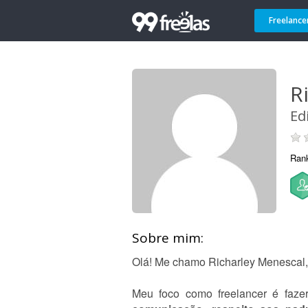
Freelance
R
Ed
Ran
Sobre mim:
Olá! Me chamo Richarley Menescal
Meu foco como freelancer é faz