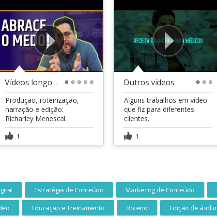
Vídeos longos Youtube
Outros vídeos
1
2
3
4
5
1
2
3
Produção, roteirização,
Alguns trabalhos em vídeo
narração e edição:
que fiz para diferentes
Richarley Menescal.
clientes.
1
1
gital
Estratégia de Conteúdo
Marketing de Conteúdo
ídeo
Educação e Treinamento
Roteiro
Edição de áudio