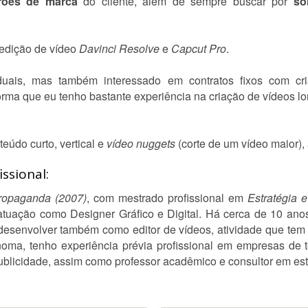
rões de marca
do cliente, além de sempre buscar por
so
 edição de vídeo
Davinci Resolve
e
Capcut Pro
.
iduais, mas também interessado em contratos fixos com cr
forma que eu tenho bastante experiência na criação de vídeos l
údo curto, vertical e
vídeo nuggets
(corte de um vídeo maior),
ssional:
ropaganda (2007)
, com mestrado profissional em
Estratégia e
tuação como Designer Gráfico e Digital. Há cerca de 10 ano
desenvolver também como editor de vídeos, atividade que tem
oma, tenho experiência prévia profissional em empresas de 
ublicidade, assim como professor acadêmico e consultor em estr