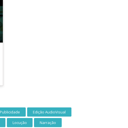
Publicidade
Edição AudioVisual
Locução
Narração