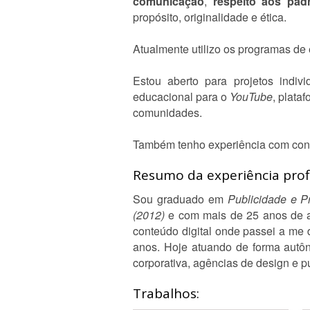
comunicação
,
respeito aos pad
propósito, originalidade e ética.
Atualmente utilizo os programas de
Estou aberto para projetos indiv
educacional para o
YouTube
, plata
comunidades.
Também tenho experiência com conte
Resumo da experiência profi
Sou graduado em
Publicidade e P
(2012)
e com mais de 25 anos de a
conteúdo digital onde passei a me 
anos. Hoje atuando de forma autôn
corporativa, agências de design e p
Trabalhos: