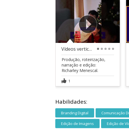
Vídeos verticais para YouTube/TikTok
1
2
3
4
5
Produção, roteirização,
narração e edição:
Richarley Menescal.
1
Habilidades:
Branding Digital
Comunicação Di
Edição de Imagens
Edição de V