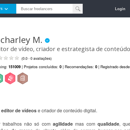
Login
rs
icharley M.
itor de vídeo, criador e estrategista de conteúd
(0.0 - 0 avaliações)
king:
151009
| Projetos concluídos:
0
| Recomendações:
0
| Registrado desd
,
editor de vídeos
e criador de conteúdo digital.
er trabalhos não só com
agilidade
mas com
qualidade
, qu