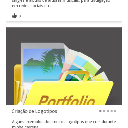
singles e álbuns de artistas musicais, para divulgação
em redes sociais etc.
0
Criação de Logotipos
1
2
3
4
5
Alguns exemplos dos muitos logotipos que criei durante
minha carreira.