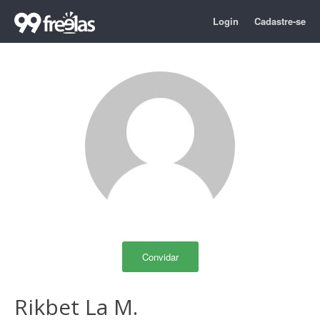
Login
Cadastre-se
Convidar
Rikbet La M.