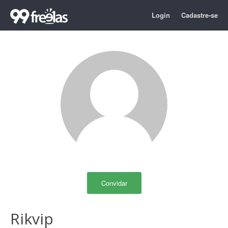
Login
Cadastre-se
Convidar
Rikvip