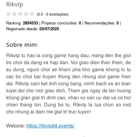
Rikvip
(0.0 - 0 avaliações)
Ranking:
2854533
| Projetos concluídos:
0
| Recomendações:
0
|
Registrado desde:
03/07/2025
Sobre mim:
Rikvip tu hao la cong game hang dau, mang den the gioi
tro choi da dang va hap dan. Voi giao dien than thien, de
su dung, nguoi choi se kham pha kho game khong lo tu
cac tro choi bai truyen thong den nhung slot game hien
dai. Rikvip cam ket tinh cong bang, minh bach va an toan
tuyet doi cho moi giao dich. Tham gia ngay de tan huong
khong gian giai tri dinh cao, nhan vo van uu dai va co hoi
chien thang lon. Dung bo lo, Rikvip la lua chon so mot
cho nhung ai dam me giai tri truc tuyen!
Website:
https://rikvip68.events/