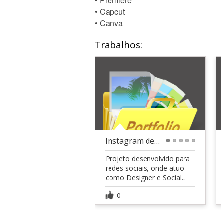
• Premiere
• Capcut
• Canva
Trabalhos:
Instagram de Saúde e Bem estar
1
2
3
4
5
Projeto desenvolvido para
redes sociais, onde atuo
como Designer e Social...
0