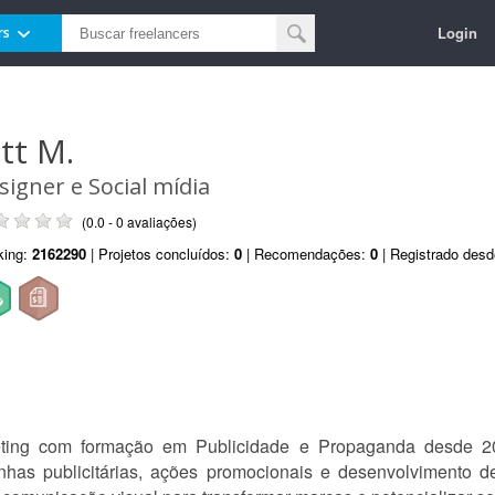
Login
rs
itt M.
signer e Social mídia
(0.0 - 0 avaliações)
king:
2162290
| Projetos concluídos:
0
| Recomendações:
0
| Registrado des
eting com formação em Publicidade e Propaganda desde 20
as publicitárias, ações promocionais e desenvolvimento de