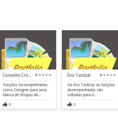
Conceito Crochê
Evo Tactical
1
2
3
4
5
1
2
3
4
5
Funções Desempenhadas
Na Evo Tactical, as funções
como Designer para uma
desempenhadas são
Marca de Roupas de...
voltadas para o...
0
0