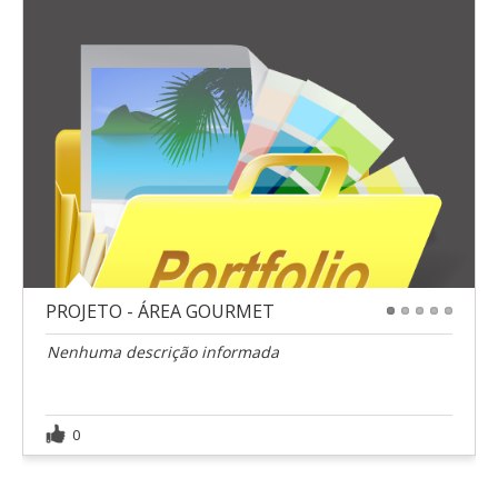
PROJETO - ÁREA GOURMET
1
2
3
4
5
Nenhuma descrição informada
0