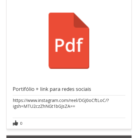
Portifólio + link para redes sociais
https://www.instagram.com/reel/DGJ0oCftLoC/?
igsh=MTU2czZhNGt1bGJsZA==
0