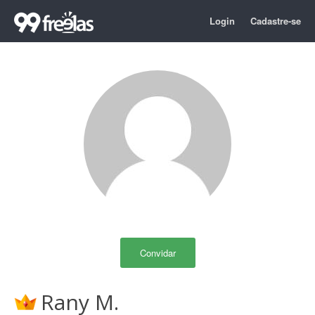
Login
Cadastre-se
Convidar
Rany M.