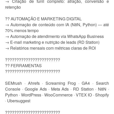
→ Criação de funil completo: atração, conversão e
retenção
?? AUTOMAÇÃO E MARKETING DIGITAL
→ Automação de conteúdo com IA (N8N, Python) — até
70% menos tempo
→ Automação de atendimento via WhatsApp Business
→ E-mail marketing e nutrição de leads (RD Station)
→ Relatórios mensais com métricas claras de ROI
????????????????????????
?? FERRAMENTAS
????????????????????????
SEMrush · Ahrefs · Screaming Frog · GA4 · Search
Console · Google Ads · Meta Ads · RD Station · N8N ·
Python · WordPress · WooCommerce · VTEX IO · Shopify
· Ubersuggest
????????????????????????