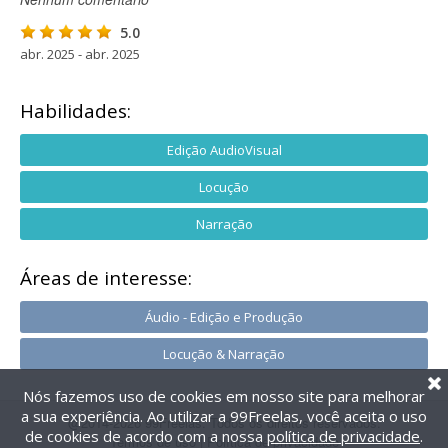
5.0
abr. 2025 - abr. 2025
Habilidades:
Edição AudioVisual
Locução
Narração
Áreas de interesse:
Áudio - Edição e Produção
Locução & Narração
Nós fazemos uso de cookies em nosso site para melhorar
a sua experiência. Ao utilizar a 99Freelas, você aceita o uso
@2014-2026 99Freelas. Todos os direitos reservados.
de cookies de acordo com a nossa
política de privacidade
.
Termos de uso
|
Política de privacidade