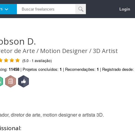
Login
rs
obson D.
retor de Arte / Motion Designer / 3D Artist
(5.0 - 1 avaliação)
king:
11458
| Projetos concluídos:
1
| Recomendações:
1
| Registrado desde:
r, diretor de arte, motion designer e artista 3D.
ssional: