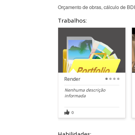
Orçamento de obras, cálculo de BDI
Trabalhos:
Render
1
2
3
4
Nenhuma descrição
informada
0
Habilidades: