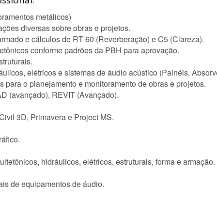
ssional:
oramentos metálicos)
ções diversas sobre obras e projetos.
 armado e cálculos de RT 60 (Reverberação) e C5 (Clareza).
itetônicos conforme padrões da PBH para aprovação.
truturais.
licos, elétricos e sistemas de áudio acústico (Painéis, Absor
is para o planejamento e monitoramento de obras e projetos.
AD (avançado), REVIT (Avançado).
Civil 3D, Primavera e Project MS.
áfico.
uitetônicos, hidráulicos, elétricos, estruturais, forma e armação.
is de equipamentos de áudio.