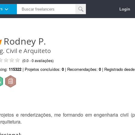
Login
rs
Rodney P.
g. Civil e Arquiteto
(0.0 - 0 avaliações)
king:
115322
| Projetos concluídos:
0
| Recomendações:
0
| Registrado desd
jetos e renderizações, me formando em engenharia civil (pó
rquitetura.