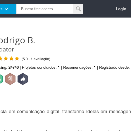
Login
rs
odrigo B.
dator
(5.0 - 1 avaliação)
king:
24740
| Projetos concluídos:
1
| Recomendações:
1
| Registrado desde:
cia em comunicação digital, transformo ideias em mensage