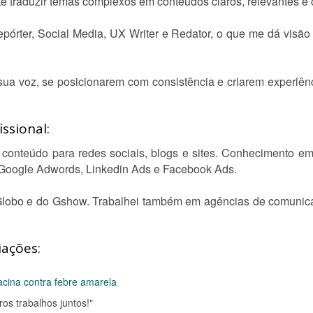
e traduzir temas complexos em conteúdos claros, relevantes e 
epórter, Social Media, UX Writer e Redator, o que me dá visão
sua voz, se posicionarem com consistência e criarem experiê
ssional:
 conteúdo para redes sociais, blogs e sites. Conhecimento em
 Google Adwords, Linkedin Ads e Facebook Ads.
 Globo e do Gshow. Trabalhei também em agências de comunicaç
iações:
vacina contra febre amarela
os trabalhos juntos!"