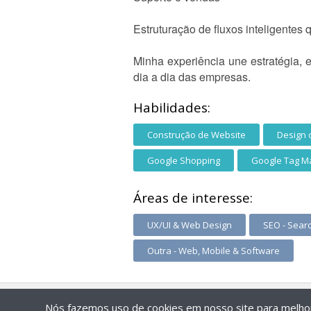
Estruturação de fluxos inteligente
Minha experiência une estratégia,
dia a dia das empresas.
Habilidades:
Construção de Website
Design 
Google Shopping
Google Tag 
Áreas de interesse:
UX/UI & Web Design
SEO - Sear
Outra - Web, Mobile & Software
Nós fazemos uso de cookies em nosso site para melhora