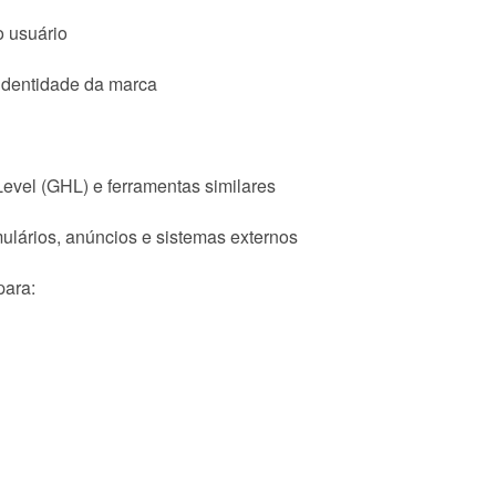
o usuário
identidade da marca
vel (GHL) e ferramentas similares
lários, anúncios e sistemas externos
para: