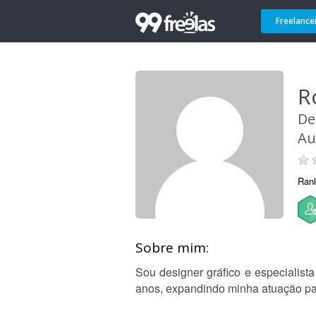
Freelance
R
De
Au
Ran
Sobre mim:
Sou designer gráfico e especialist
anos, expandindo minha atuação para