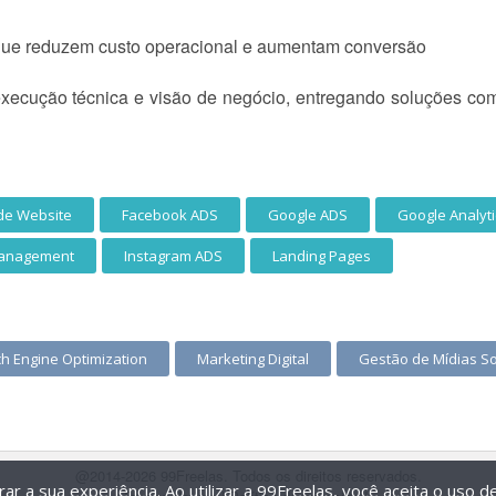
s que reduzem custo operacional e aumentam conversão
 execução técnica e visão de negócio, entregando soluções co
de Website
Facebook ADS
Google ADS
Google Analyti
Management
Instagram ADS
Landing Pages
ch Engine Optimization
Marketing Digital
Gestão de Mídias So
@2014-2026 99Freelas. Todos os direitos reservados.
r a sua experiência. Ao utilizar a 99Freelas, você aceita o uso 