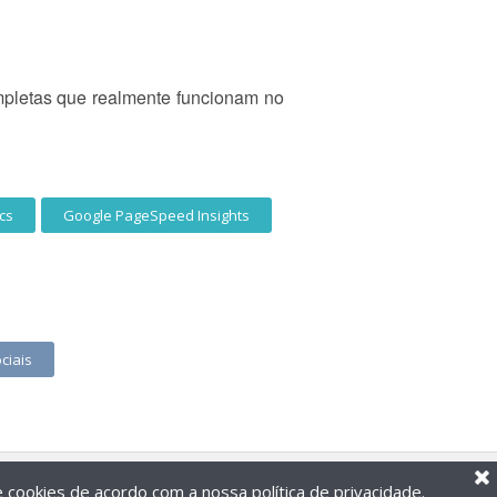
mpletas que realmente funcionam no
cs
Google PageSpeed Insights
ciais
de cookies de acordo com a nossa
política de privacidade
.