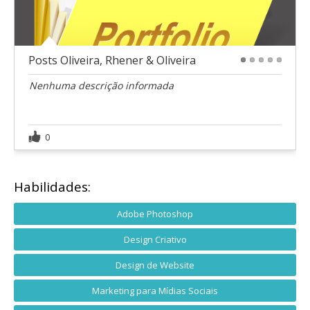
Posts Oliveira, Rhener & Oliveira
1
2
3
4
5
Nenhuma descrição informada
0
Habilidades:
Adobe Photoshop
Design Criativo
Design de Website
Marketing para Mídias Sociais