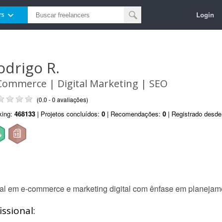
Login
rs
odrigo R.
Commerce | Digital Marketing | SEO
(0.0 - 0 avaliações)
king:
468133
| Projetos concluídos:
0
| Recomendações:
0
| Registrado desd
l em e-commerce e marketing digital com ênfase em planejamen
ssional: