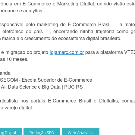
iência em E-Commerce e Marketing Digital, unindo visão est
formance e analytics.
responsável pelo marketing do E-Commerce Brasil — a maio
 eletrônico do país —, encerrando minha trajetória como g
 marca e o crescimento do ecossistema digital brasileiro.
o e migração do projeto
lojamerc.com.br
para a plataforma VTE
nas 10 meses.
ganda
ESECOM - Escola Superior de E-Commerce
AI, Data Science e Big Data | PUC RS
iculista nos portais E-Commerce Brasil e Digitalks, compar
 varejo digital.
g Digital
Redação SEO
Web Analytics