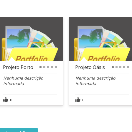
Projeto Porto
Projeto Oásis
1
2
3
4
5
1
2
3
4
5
Nenhuma descrição
Nenhuma descrição
informada
informada
0
0