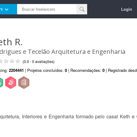
Login
rs
eth R.
drigues e Tecelão Arquitetura e Engenharia
(0.0 - 0 avaliações)
king:
2204441
| Projetos concluídos:
0
| Recomendações:
0
| Registrado des
itetura, Interiores e Engenharia formado pelo casal Keth e C