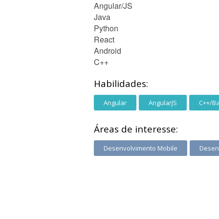
Angular/JS
Java
Python
React
Android
C++
Habilidades:
Angular
AngularJS
C++/B
Áreas de interesse:
Desenvolvimento Mobile
Desen