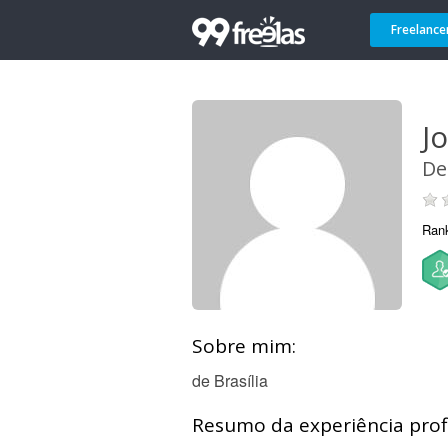
Freelance
J
De
Ran
Sobre mim:
de Brasília
Resumo da experiência profi