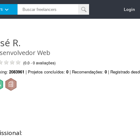
Login
rs
osé R.
senvolvedor Web
(0.0 - 0 avaliações)
king:
2083961
| Projetos concluídos:
0
| Recomendações:
0
| Registrado des
ssional: