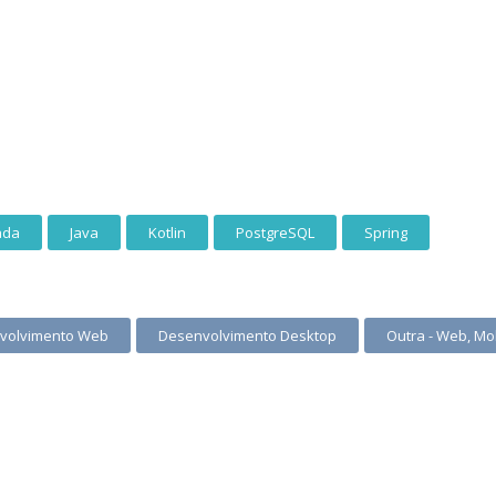
ada
Java
Kotlin
PostgreSQL
Spring
volvimento Web
Desenvolvimento Desktop
Outra - Web, Mo