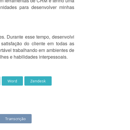
 em ferramentas de CRM e tenho uma
unidades para desenvolver minhas
es. Durante esse tempo, desenvolvi
satisfação do cliente em todas as
ortável trabalhando em ambientes de
lhes e habilidades interpessoais.
Word
Zendesk
Transcrição