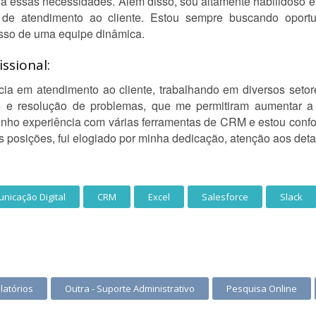
a essas necessidades. Além disso, sou altamente habilidoso
s de atendimento ao cliente. Estou sempre buscando oport
cesso de uma equipe dinâmica.
ssional:
ia em atendimento ao cliente, trabalhando em diversos setor
o e resolução de problemas, que me permitiram aumentar a 
enho experiência com várias ferramentas de CRM e estou conf
 posições, fui elogiado por minha dedicação, atenção aos deta
nicação Digital
CRM
Excel
Salesforce
Slack
latórios
Outra - Suporte Administrativo
Pesquisa Online