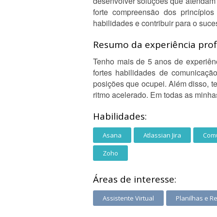
desenvolver soluções que atendam 
forte compreensão dos princípio
habilidades e contribuir para o su
Resumo da experiência profi
Tenho mais de 5 anos de experiênc
fortes habilidades de comunicaçã
posições que ocupei. Além disso, t
ritmo acelerado. Em todas as minhas
Habilidades:
Asana
Atlassian Jira
Comu
Zoho
Áreas de interesse:
Assistente Virtual
Planilhas e Re