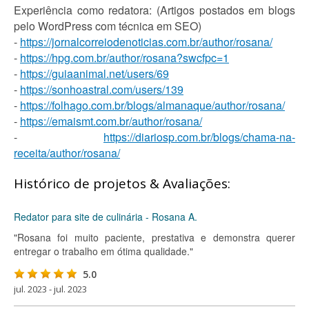
Experiência como redatora: (Artigos postados em blogs
pelo WordPress com técnica em SEO)
-
https://jornalcorreiodenoticias.com.br/author/rosana/
-
https://hpg.com.br/author/rosana?swcfpc=1
-
https://guiaanimal.net/users/69
-
https://sonhoastral.com/users/139
-
https://folhago.com.br/blogs/almanaque/author/rosana/
-
https://emaismt.com.br/author/rosana/
-
https://diariosp.com.br/blogs/chama-na-
receita/author/rosana/
Histórico de projetos & Avaliações:
Redator para site de culinária - Rosana A.
"Rosana foi muito paciente, prestativa e demonstra querer
entregar o trabalho em ótima qualidade."
5.0
jul. 2023 - jul. 2023