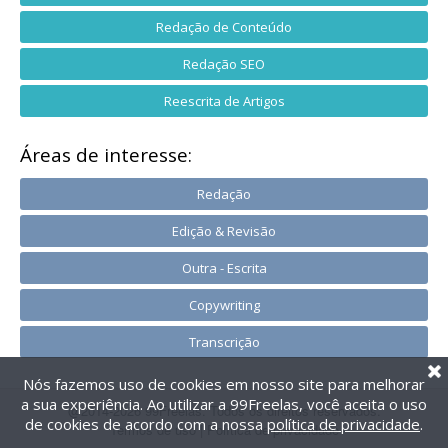
Redação de Conteúdo
Redação SEO
Reescrita de Artigos
Áreas de interesse:
Redação
Edição & Revisão
Outra - Escrita
Copywriting
Transcrição
Nós fazemos uso de cookies em nosso site para melhorar
a sua experiência. Ao utilizar a 99Freelas, você aceita o uso
@2014-2026 99Freelas. Todos os direitos reservados.
de cookies de acordo com a nossa
política de privacidade
.
Termos de uso
|
Política de privacidade