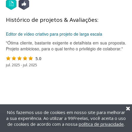
Histórico de projetos & Avaliações:
Editor de vídeo criativo para projeto de larga escala
"Ótima cliente, bastante exigente e detalhista em sua proposta.
Projeto ambicioso, para o qual tenho o privilégio de colaborar."
5.0
jul. 2025 - jul. 2025
Nós fazemos uso de cookies em nosso site para melhorar
a sua experiência. Ao utilizar a 99Freelas, você aceita o uso
@2014-2026 99Freelas. Todos os direitos reservados.
de cookies de acordo com a nossa
política de privacidade
.
Termos de uso
|
Política de privacidade