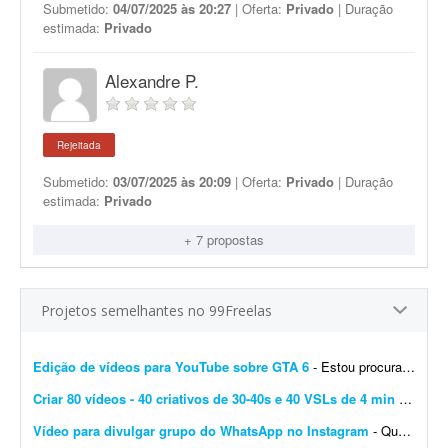
Submetido:
04/07/2025 às 20:27
| Oferta:
Privado
| Duração
estimada:
Privado
Alexandre P.
Rejeitada
Submetido:
03/07/2025 às 20:09
| Oferta:
Privado
| Duração
estimada:
Privado
+ 7 propostas
Projetos semelhantes no 99Freelas
Edição de vídeos para YouTube sobre GTA 6
- Estou procurando um editor de vídeo para editar vídeos longos para YouTube, mais especificamente sobre GTA 6. A edição não precisa ser muito sofisticada. Procuro...
Criar 80 vídeos - 40 criativos de 30-40s e 40 VSLs de 4 min
- São 20 cursos online + 20 pacotes de serviços. Então, precisarei criar, para cada item, 1 criativo de 30s a 40s + 1 VSL de 4 min a 4 min 30s. Total = 40 criativos + 40 VSL = ...
Vídeo para divulgar grupo do WhatsApp no Instagram
- Quero um vídeo para divulgar meu grupo do WhatsApp. Vou passar como quero que fique, pois são muitas informações e fornecerei todas as instruções necess&aa...