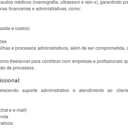
 laudos médicos (mamografia, ultrassom e raio-x), garantindo p
as financeiras e administrativas, como:
saída e custos)
ções
nilhas e processos administrativos, além de ser comprometida,
mo freelancer para contribuir com empresas e profissionais qu
ção de processos.
ssional:
erecendo suporte administrativo e atendimento ao clien
hat e e-mail)
enda
ativos