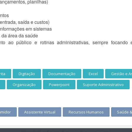
 lançamentos, planilhas)
ntos
entrada, saída e custos)
 informações em sistemas
is da área da saúde
to ao público e rotinas administrativas, sempre focando 
ita
Digitação
Documentação
Excel
Gestão e An
Organização
Powerpoint
Suporte Administrativo
umidor
Assistente Virtual
Recursos Humanos
Saúde &