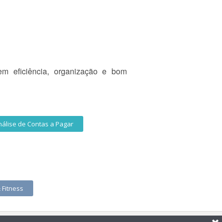
em eficiência, organização e bom
álise de Contas a Pagar
 Fitness