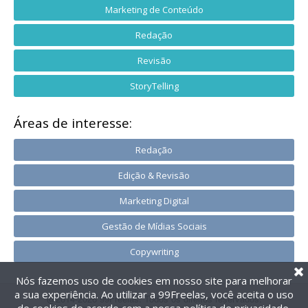
Marketing de Conteúdo
Redação
Revisão
StoryTelling
Áreas de interesse:
Redação
Edição & Revisão
Marketing Digital
Gestão de Mídias Sociais
Copywriting
Nós fazemos uso de cookies em nosso site para melhorar
a sua experiência. Ao utilizar a 99Freelas, você aceita o uso
@2014-2026 99Freelas. Todos os direitos reservados.