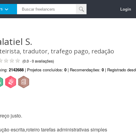
Login
rs
latiel S.
teirista, tradutor, trafego pago, redação
(0.0 - 0 avaliações)
king:
2142688
| Projetos concluídos:
0
| Recomendações:
0
| Registrado des
reço justo.
ção escrita,roteiro tarefas administrativas simples