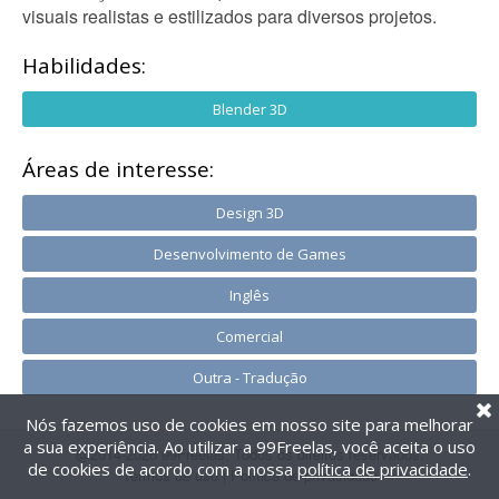
visuais realistas e estilizados para diversos projetos.
Habilidades:
Blender 3D
Áreas de interesse:
Design 3D
Desenvolvimento de Games
Inglês
Comercial
Outra - Tradução
Nós fazemos uso de cookies em nosso site para melhorar
a sua experiência. Ao utilizar a 99Freelas, você aceita o uso
@2014-2026 99Freelas. Todos os direitos reservados.
de cookies de acordo com a nossa
política de privacidade
.
Termos de uso
|
Política de privacidade