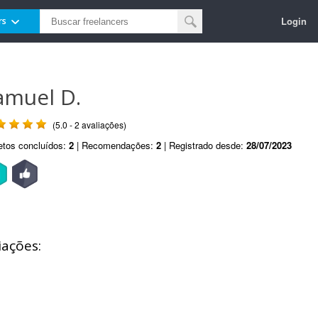
Login
rs
amuel D.
(5.0 - 2 avaliações)
etos concluídos:
2
| Recomendações:
2
| Registrado desde:
28/07/2023
iações: