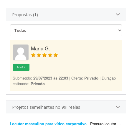
Propostas (1)
Maria G.
Aceita
Submetido:
29/07/2023 às 22:03
| Oferta:
Privado
| Duração
estimada:
Privado
Projetos semelhantes no 99Freelas
Locutor masculino para vídeo corporativo
- Procuro locutor profissional com voz masculina, madura, segura e natural para a locução de um vídeo corporativo de aproximadamente 7 a 10 minutos. O roteiro será fornec...