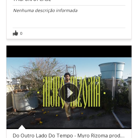
1
2
3
4
5
Nenhuma descrição informada
0
Do Outro Lado Do Tempo - Myro Rizoma prod. Abessa