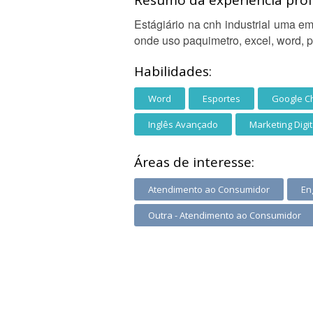
Resumo da experiência profi
Estágiário na cnh industrial uma e
onde uso paquimetro, excel, word, p
Habilidades:
Word
Esportes
Google C
Inglês Avançado
Marketing Digit
Áreas de interesse:
Atendimento ao Consumidor
En
Outra - Atendimento ao Consumidor