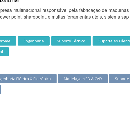
ssional:
mpresa multinacional responsável pela fabricação de máquina
ower point, sharepoint, e muitas ferramentas uteis, sistema sap
hrome
Engenharia
Suporte Técnico
Suporte ao Cilent
al
genharia Elétrica & Eletrônica
Modelagem 3D & CAD
Suporte