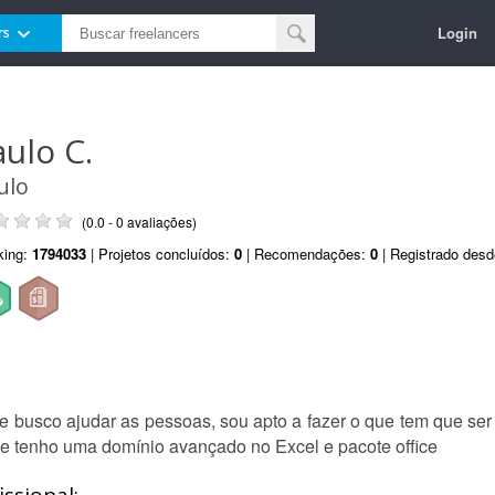
Login
rs
aulo C.
ulo
(0.0 - 0 avaliações)
king:
1794033
| Projetos concluídos:
0
| Recomendações:
0
| Registrado des
 busco ajudar as pessoas, sou apto a fazer o que tem que se
o, e tenho uma domínio avançado no Excel e pacote office