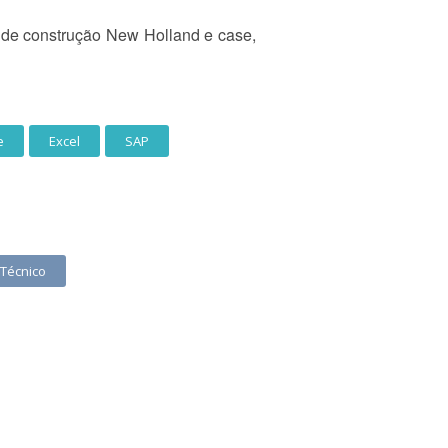
s de construção New Holland e case,
e
Excel
SAP
 Técnico