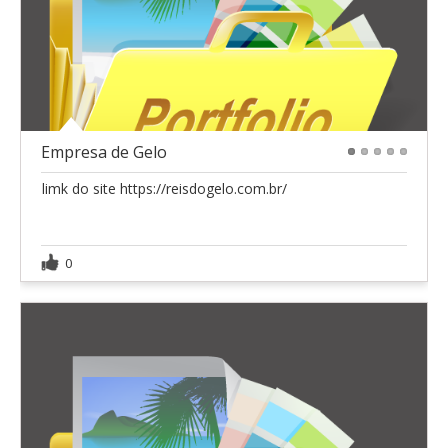
Empresa de Gelo
1
2
3
4
5
limk do site https://reisdogelo.com.br/
0