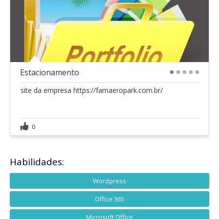
Estacionamento
1
2
3
4
5
site da empresa https://famaeropark.com.br/
0
Habilidades:
Wordpress
Office 365
Microsoft Office