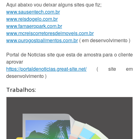
Aqui abaixo vou deixar alguns sites que fiz;
www.sausentech.com.br
www.reisdogelo.com.br
www.famaeropark.com.br
www.mcreiscorretoresdeimoveis.com.br
www.purogostoalimentos.com.br
( em desenvolvimento )
Portal de Noticias site que esta de amostra para o cliente
aprovar
https://portaldenoticias.great-site.net/
( site em
desenvolvimento )
Trabalhos: