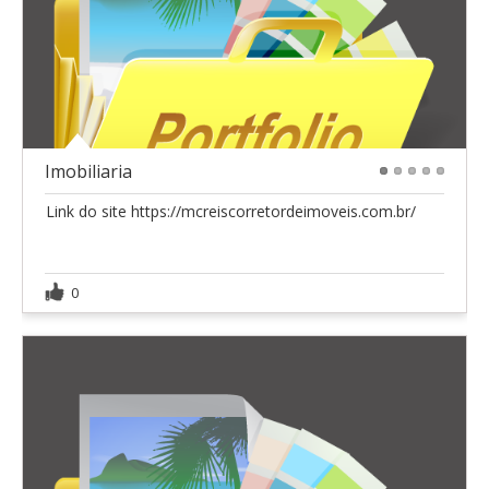
Imobiliaria
1
2
3
4
5
Link do site https://mcreiscorretordeimoveis.com.br/
0