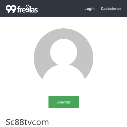
Login
Cadastre-se
Convidar
Sc88tvcom