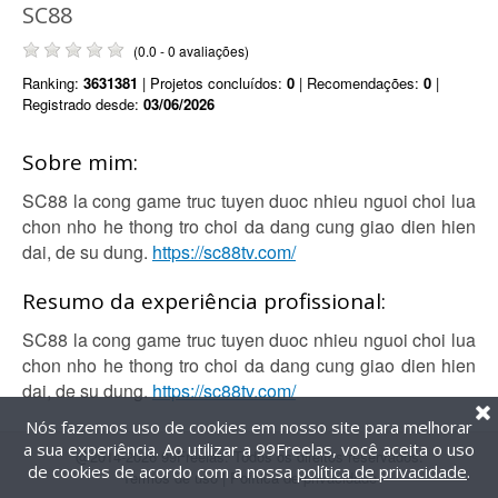
SC88
(0.0 - 0 avaliações)
Ranking:
3631381
| Projetos concluídos:
0
| Recomendações:
0
|
Registrado desde:
03/06/2026
Sobre mim:
SC88 la cong game truc tuyen duoc nhieu nguoi choi lua
chon nho he thong tro choi da dang cung giao dien hien
dai, de su dung.
https://sc88tv.com/
Resumo da experiência profissional:
SC88 la cong game truc tuyen duoc nhieu nguoi choi lua
chon nho he thong tro choi da dang cung giao dien hien
dai, de su dung.
https://sc88tv.com/
Nós fazemos uso de cookies em nosso site para melhorar
a sua experiência. Ao utilizar a 99Freelas, você aceita o uso
@2014-2026 99Freelas. Todos os direitos reservados.
de cookies de acordo com a nossa
política de privacidade
.
Termos de uso
|
Política de privacidade