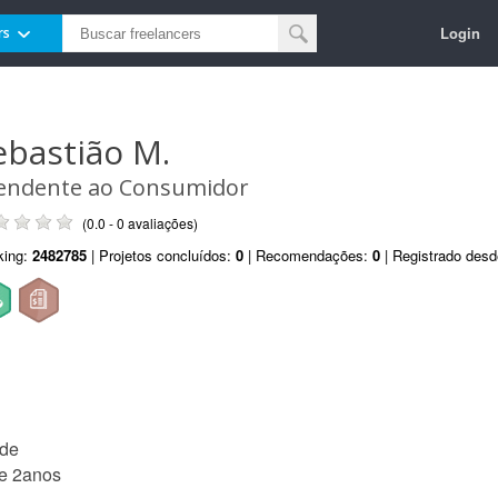
Login
rs
ebastião M.
endente ao Consumidor
(0.0 - 0 avaliações)
king:
2482785
| Projetos concluídos:
0
| Recomendações:
0
| Registrado des
ade
de 2anos