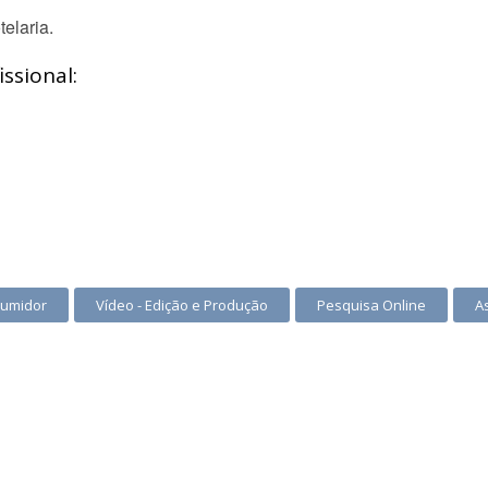
elaria.
ssional:
sumidor
Vídeo - Edição e Produção
Pesquisa Online
A