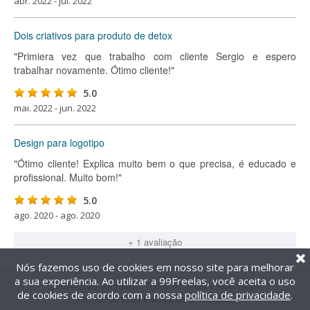
abr. 2022 - jul. 2022
Dois criativos para produto de detox
"Primiera vez que trabalho com cliente Sergio e espero
trabalhar novamente. Ótimo cliente!"
5.0
mai. 2022 - jun. 2022
Design para logotipo
"Ótimo cliente! Explica muito bem o que precisa, é educado e
profissional. Muito bom!"
5.0
ago. 2020 - ago. 2020
+ 1 avaliação
Nós fazemos uso de cookies em nosso site para melhorar
a sua experiência. Ao utilizar a 99Freelas, você aceita o uso
@2014-2026 99Freelas. Todos os direitos reservados.
de cookies de acordo com a nossa
política de privacidade
.
Termos de uso
|
Política de privacidade