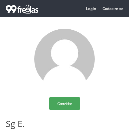
Login
Cadastre-se
Convidar
Sg E.