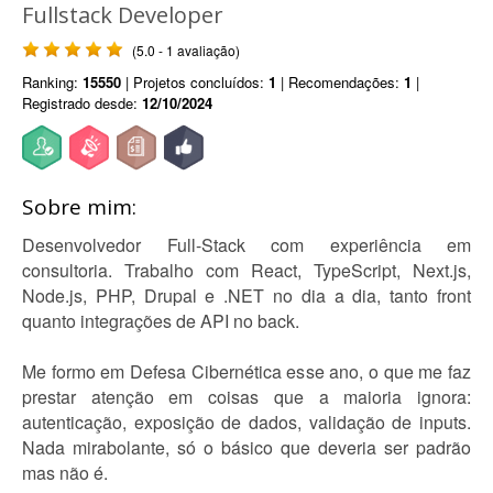
Fullstack Developer
(5.0 - 1 avaliação)
Ranking:
15550
| Projetos concluídos:
1
| Recomendações:
1
|
Registrado desde:
12/10/2024
Sobre mim:
Desenvolvedor Full-Stack com experiência em
consultoria. Trabalho com React, TypeScript, Next.js,
Node.js, PHP, Drupal e .NET no dia a dia, tanto front
quanto integrações de API no back.
Me formo em Defesa Cibernética esse ano, o que me faz
prestar atenção em coisas que a maioria ignora:
autenticação, exposição de dados, validação de inputs.
Nada mirabolante, só o básico que deveria ser padrão
mas não é.