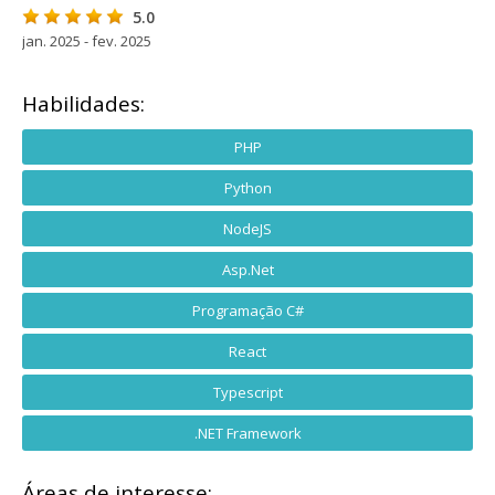
5.0
jan. 2025 - fev. 2025
Habilidades:
PHP
Python
NodeJS
Asp.Net
Programação C#
React
Typescript
.NET Framework
Áreas de interesse: