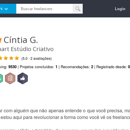
Login
rs
Cíntia G.
art Estúdio Criativo
(5.0 - 2 avaliações)
king:
9530
| Projetos concluídos:
1
| Recomendações:
2
| Registrado desde:
0
har com alguém que não apenas entende o que você precisa, m
estou aqui para revolucionar a forma como você vê os freelanc