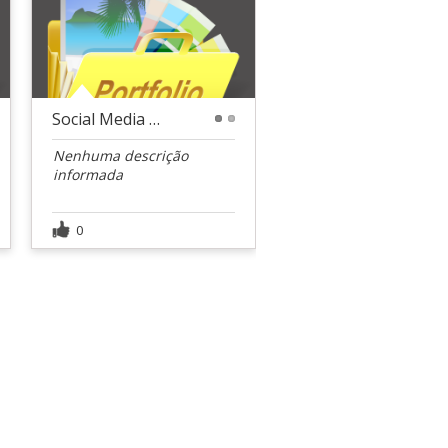
Social Media - Colcci
1
2
Nenhuma descrição
informada
0