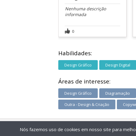
Nenhuma descrição
informada
0
Habilidades:
Design Gráfico
Design Digital
Áreas de interesse:
Design Gráfico
Diagramação
Outra - Design & Criação
Copywr
Nós fazemos uso de cookies em nosso site para melhora