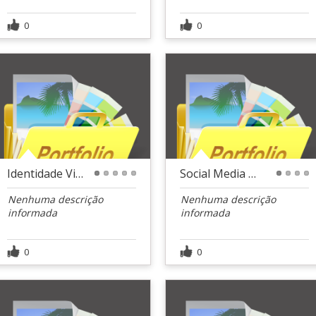
0
0
Identidade Visual - Dra. Júlia Rezende
Social Media - ZasCar
1
2
3
4
5
1
2
3
4
Nenhuma descrição
Nenhuma descrição
informada
informada
0
0