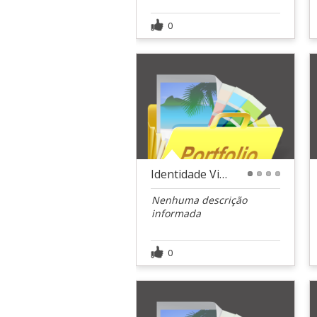
0
Identidade Visual - Casa do Saber
1
2
3
4
Nenhuma descrição
informada
0