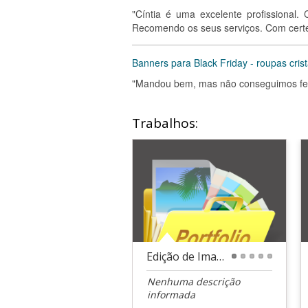
"Cíntia é uma excelente profissional
Recomendo os seus serviços. Com certez
Banners para Black Friday - roupas cris
"Mandou bem, mas não conseguimos fech
Trabalhos:
Edição de Imagem | Poster
1
2
3
4
5
Nenhuma descrição
informada