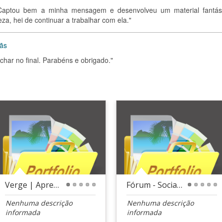
. Captou bem a minha mensagem e desenvolveu um material fantást
a, hei de continuar a trabalhar com ela."
tãs
ar no final. Parabéns e obrigado."
Verge | Apresentação Executiva
Fórum - Social Media
1
2
3
4
5
1
2
3
4
5
Nenhuma descrição
Nenhuma descrição
informada
informada