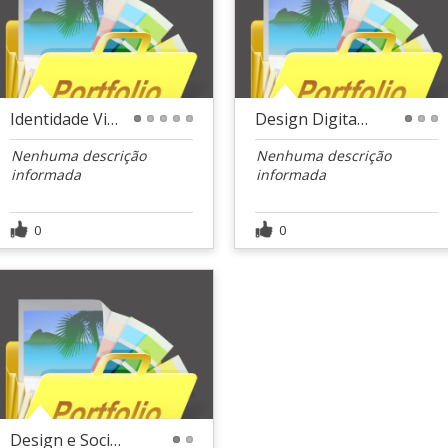
Identidade Visual - Arch Arquitetura
Design Digital - Colcci
1
2
3
4
5
1
2
3
Nenhuma descrição
Nenhuma descrição
informada
informada
0
0
Design e Social Media - Botoclinic
1
2