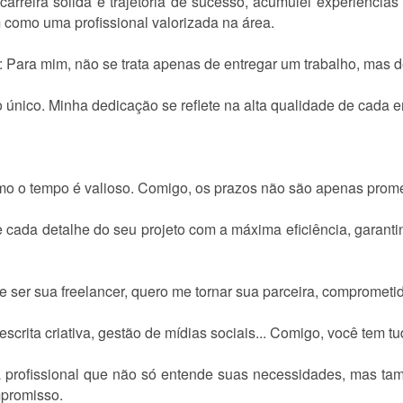
arreira sólida e trajetória de sucesso, acumulei experiênci
como uma profissional valorizada na área.
Para mim, não se trata apenas de entregar um trabalho, mas de
 único. Minha dedicação se reflete na alta qualidade de cada e
o o tempo é valioso. Comigo, os prazos não são apenas prom
e cada detalhe do seu projeto com a máxima eficiência, garanti
e ser sua freelancer, quero me tornar sua parceira, comprometi
 escrita criativa, gestão de mídias sociais... Comigo, você tem t
a profissional que não só entende suas necessidades, mas t
mpromisso.