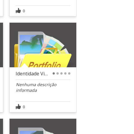
0
Identidade Visual - Tô Aki Festas
1
2
3
4
5
Nenhuma descrição
informada
0