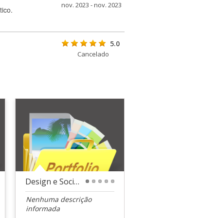
nov. 2023 - nov. 2023
ico.
5.0
Cancelado
Design e Social Media - Clube do Seguro Garantia
1
2
3
4
5
Nenhuma descrição
informada