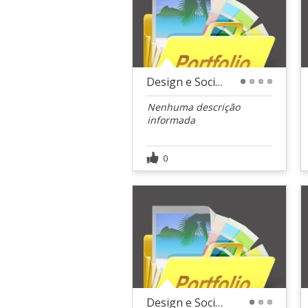
Design e Social Media - Ciocolatto
1
2
3
4
Nenhuma descrição
informada
0
Design e Social Media - Lez a Lez
1
2
3