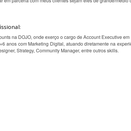
iar em parceria com meus clientes sejam eles de grande/médio 
ssional:
counts na DOJO, onde exerço o cargo de Account Executive em
+6 anos com Marketing Digital, atuando diretamente na exper
esigner, Strategy, Community Manager, entre outros skills.