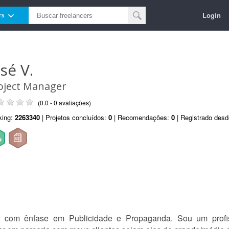
Login
rs
sé V.
oject Manager
(0.0 - 0 avaliações)
king:
2263340
| Projetos concluídos:
0
| Recomendações:
0
| Registrado des
 com ênfase em Publicidade e Propaganda. Sou um profis