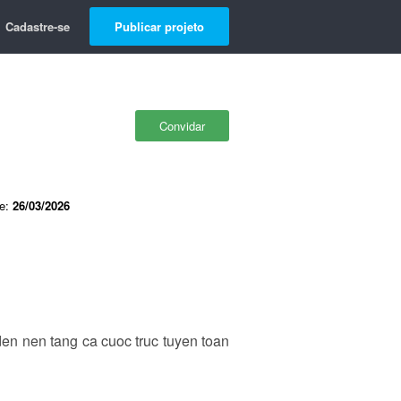
Cadastre-se
Publicar projeto
Convidar
de:
26/03/2026
n nen tang ca cuoc truc tuyen toan