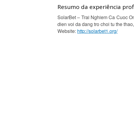
Resumo da experiência profi
SolarBet – Trai Nghiem Ca Cuoc On
dien voi da dang tro choi tu the thao
Website:
http://solarbet1.org/