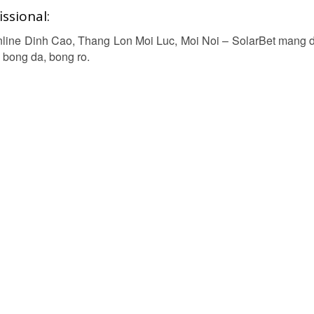
ssional:
line Dinh Cao, Thang Lon Moi Luc, Moi Noi – SolarBet mang de
, bong da, bong ro.