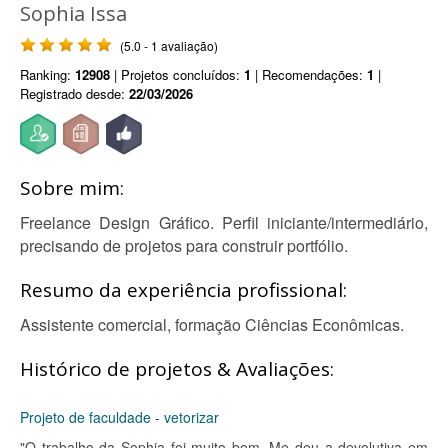
Sophia Issa
(5.0 - 1 avaliação)
Ranking:
12908
| Projetos concluídos:
1
| Recomendações:
1
|
Registrado desde:
22/03/2026
Sobre mim:
Freelance Design Gráfico. Perfil iniciante/intermediário,
precisando de projetos para construir portfólio.
Resumo da experiência profissional:
Assistente comercial, formação Ciências Econômicas.
Histórico de projetos & Avaliações:
Projeto de faculdade - vetorizar
"O trabalho da Sophia foi muito bom. Me deu a devolutiva em